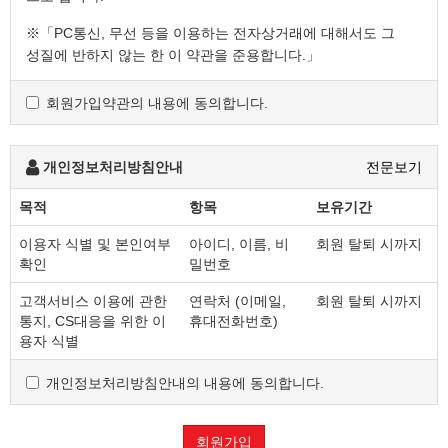
※「PC통신, 무선 등을 이용하는 전자상거래에 대해서도 그
성질에 반하지 않는 한 이 약관을 준용합니다.」
회원가입약관의 내용에 동의합니다.
제2조 정의
"몰" 이란 "회사"가 재화 또는 용역(이하 "재화 등" 이라 함)
을 이용자에게 제공하기 위하여 컴퓨터등 정보통신설비를
개인정보처리방침안내
전문보기
이용하여 재화 등을 거래할 수 있도록 설정한 가상의
영업장을 말하며, 아울러 사이버몰을 운영하는 사업자의
목적
항목
보유기간
의미로도 사용합니다.
이용자 식별 및 본인여부
아이디, 이름, 비
회원 탈퇴 시까지
"이용자"란 "몰"에 접속하여 이 약관에 따라 "몰"이
확인
밀번호
제공하는 서비스를 받는 회원 및 비회원을 말합니다.
'회원'이라 함은 “몰”에 회원등록을 한 자로서, 계속적으로
고객서비스 이용에 관한
연락처 (이메일,
회원 탈퇴 시까지
"몰"이 제공하는 서비스를 이용할 수 있는 자를 말합니다.
통지, CS대응을 위한 이
휴대전화번호)
'비회원'이라 함은 회원에 가입하지 않고 "몰"이 제공하는
용자 식별
서비스를 이용하는 자를 말합니다.
개인정보처리방침안내의 내용에 동의합니다.
제3조 약관 등의 명시와 설명 및 개정
회원가입
"몰"은 이 약관의 내용과 상호 및 대표자 성명, 영업소