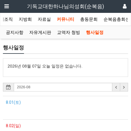
기독교대한하나님의성회(순복음)
회조직
지방회
자료실
커뮤니티
총동문회
순복음총회신
공지사항
자유게시판
교역자 청빙
행사일정
행사일정
2026년 08월 07일 오늘 일정은 없습니다.
8.01(토)
8.02(일)