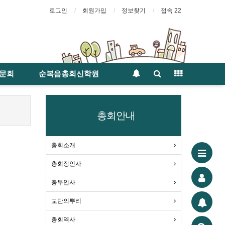
로그인
회원가입
정보찾기
접속 22
문회
순복음총회신학원
총회안내
총회소개
총회장인사
총무인사
교단의뿌리
총회역사