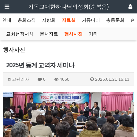
기독교대한하나님의성회(순복음)
회안내
총회조직
지방회
자료실
커뮤니티
총동문회
순
교회행정서식
문서자료
행사사진
기타
행사사진
2025년 동계 교역자 세미나
최고관리자
0
4660
2025.01.21 15:13