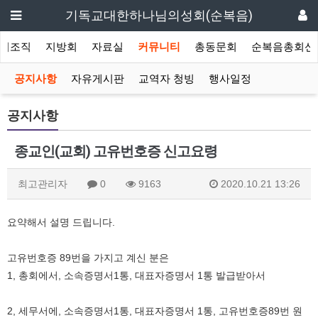
기독교대한하나님의성회(순복음)
회조직
지방회
자료실
커뮤니티
총동문회
순복음총회신
공지사항
자유게시판
교역자 청빙
행사일정
공지사항
종교인(교회) 고유번호증 신고요령
최고관리자
0
9163
2020.10.21 13:26
요약해서 설명 드립니다.
고유번호증 89번을 가지고 계신 분은
1, 총회에서, 소속증명서1통, 대표자증명서 1통 발급받아서
2, 세무서에, 소속증명서1통, 대표자증명서 1통, 고유번호증89번 원