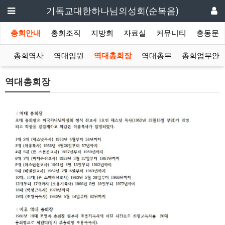
기독교대한하나님의성회(순복음)
총회안내
총회조직
지방회
자료실
커뮤니티
총동문
리
총회역사
역대임원
역대총회장
역대총무
총회업무안
역대총회장